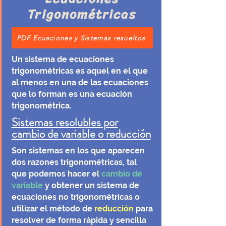
Trigonométricas
PDF Ecuaciones y Sistemas resueltos
Un sistema de ecuaciones
trigonométricas es aquel en el que
al menos en una de las ecuaciones
que lo forman es una ecuación
trigonométrica.
Sistemas resolubles por
cambio de variable o reducción
Son sistemas en los que aparecen
dos razones trigonométricas, tal
que podemos hacer el
cambio de
variable
y obtener un sistema de
ecuaciones no trigonométricas o
utilizar el método de
reducción
para
resolver de forma rápida y sencilla