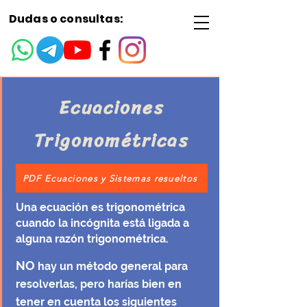
Dudas o consultas:
Ecuaciones
Trigonométricas
PDF Ecuaciones y Sistemas resueltos
Una ecuación es trigonométrica
cuando la incógnita está ligada a
alguna razón trigonométrica.
NO
hay un método general para
resolverlas, pero harías bien en
tener en cuenta los siguientes