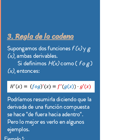
3. Regla de la cadena
Supongamos dos funciones
f (x)
y
g
(x)
, ambas derivables.
Si definimos
H(x)
como (
f o g
)
(x)
, entonces:
Podríamos resumirla diciendo que la
derivada de una función compuesta
se hace "de fuera hacia adentro".
Pero lo mejor es verlo en algunos
ejemplos.
Ejemplo 1: