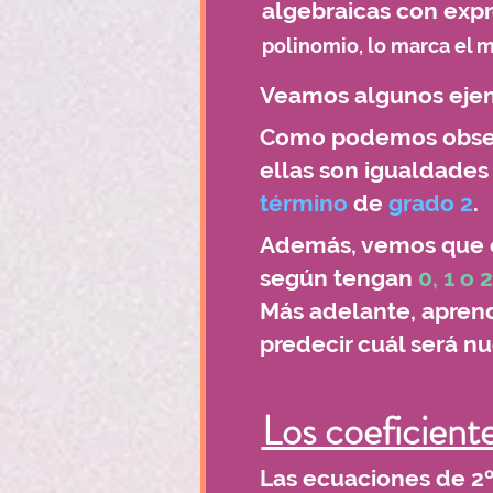
algebraicas con exp
polinomio, lo marca el
Veamos algunos eje
Como podemos obser
ellas son igualdades
término
de
grado 2
.
Además, vemos que ex
según tengan
0, 1 o 
Más adelante, apren
predecir cuál será nu
Los coeficient
Las ecuaciones de 2º