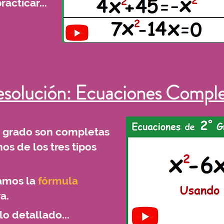
acticar...
Haz click en imagen para ver el vídeo
esolución: Ecuaciones Comple
º grado son completas
s de los tres tipos
zamos la
fórmula
a.
o detallado...