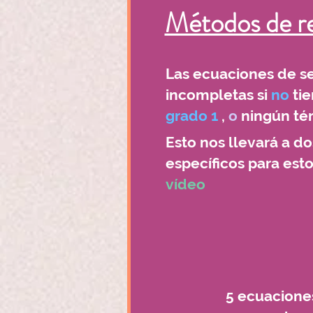
Métodos de re
Las ecuaciones de s
incompletas si
no
ti
grado 1
,
o
ningún té
Esto nos llevará a d
específicos para est
vídeo
5 ecuacion