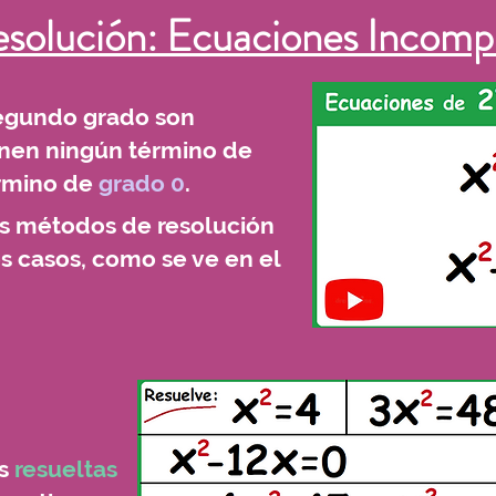
solución: Ecuaciones Incomp
egundo grado son
enen ningún término de
rmino de
grado 0
.
os métodos de resolución
os casos, como se ve en el
Haz click en 
es
resueltas