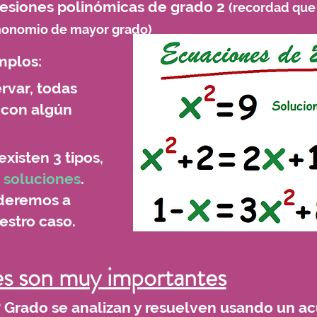
resiones polinómicas de grado 2
(recordad que 
 monomio de mayor grado)
mplos:
var, todas
 con algún
isten 3 tipos,
2 soluciones
.
deremos a
estro caso.
es son muy importantes
 Grado se analizan y resuelven usando un ac