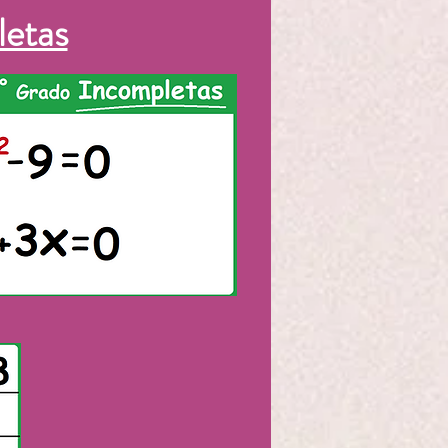
letas
imagen para ver el vídeo