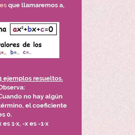
tes
que llamaremos a,
3 ejemplos resueltos.
Observa:
Cuando no hay algún
término, el coeficiente
es 0.
x es 1·x, -x es -1·x