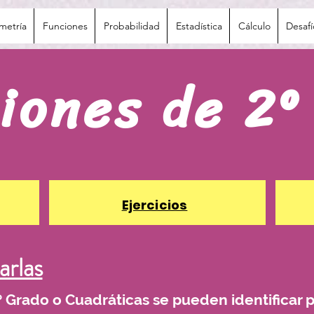
metría
Funciones
Probabilidad
Estadística
Cálculo
Desaf
iones de 2º
Ejercicios
arlas
 Grado o Cuadráticas se pueden identificar 