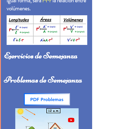
r·r·r
igual forma, será
la relación entre
volúmenes.
Ejercicios de Semejanza
Problemas de Semejanza
PDF Problemas