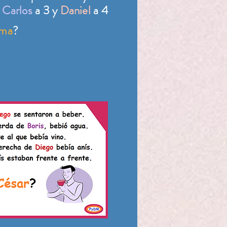
,
Carlos
a 3 y
Daniel
a 4
ma
?