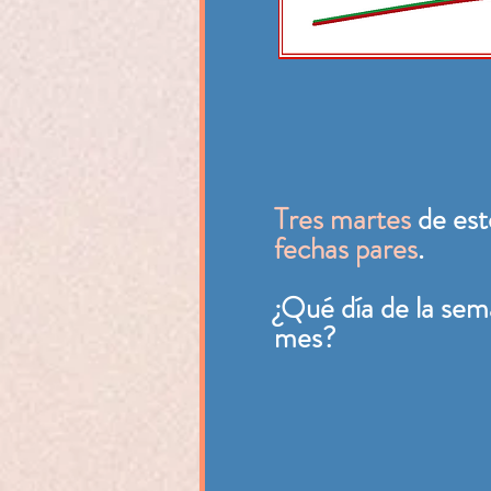
Tres martes
de est
fechas pares
.
¿Qué día de la sem
mes?