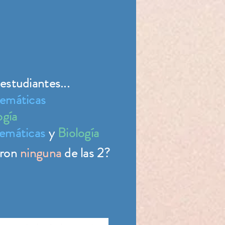
studiantes...
emáticas
ogía
emáticas
y
Biología
aron
ninguna
de las 2?