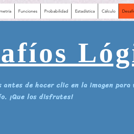
metría
Funciones
Probabilidad
Estadística
Cálculo
Desaf
afíos Lóg
s antes de hacer clic en la imagen para 
ío. ¡Que los disfrutes!