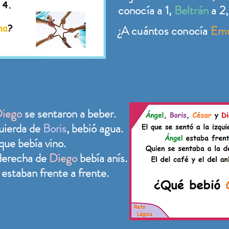
conocía a 1,
Beltrán
a 2
¿A cuántos conocía
Em
iego
se sentaron a beber.
quierda de
Boris
, bebió agua.
que bebía vino.
 derecha de
Diego
bebía anís.
s estaban frente a frente.