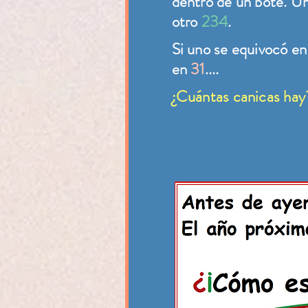
dentro de un bote. U
otro
234
.
Si uno se equivocó e
en
31
....
¿Cuántas canicas hay