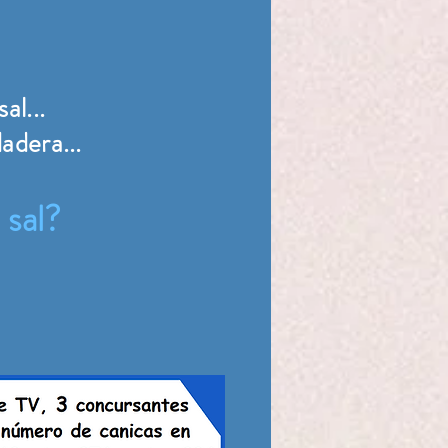
al...
adera...
 sal?