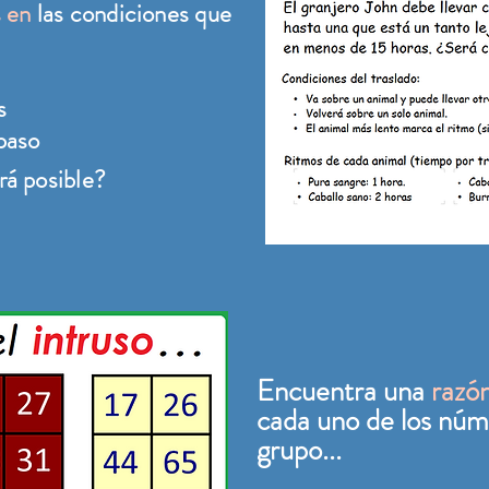
s en
las condiciones que
s
paso
erá posible?
Encuentra una
razó
cada uno de los nú
grupo...