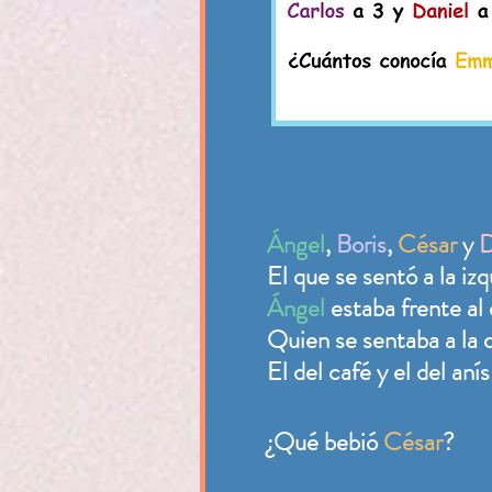
Ángel
,
Boris
,
César
y
D
El que se sentó a la iz
Ángel
estaba frente al 
Quien se sentaba a la
El del café y el del aní
¿Qué bebió
César
?