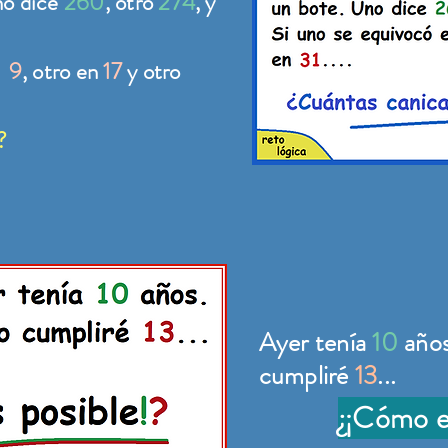
no dice
260
, otro
274
,
y
n
9
, otro en
17
y otro
?
Ayer tenía
10
años
cumpliré
13
...
¿¡Cómo e