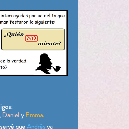
igos:
,
Daniel
y
Emma.
observé que
Andrés
ya