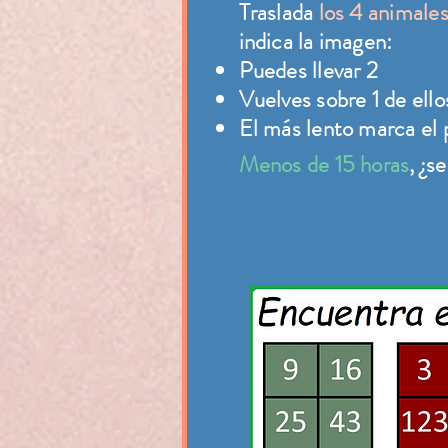
Traslada
los 4 animale
indica la imagen:
Puedes llevar 2
Vuelves sobre 1 de ello
El más lento marca el 
Menos de 15 horas
, ¿s