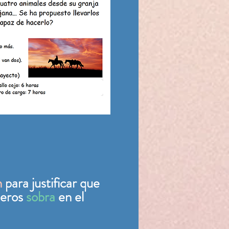
n
para justificar que
meros
sobra
en el