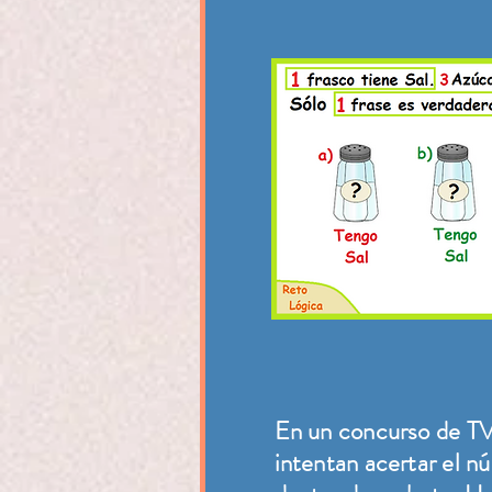
En un concurso de TV
intentan acertar el n